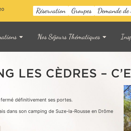
Réservation
Groupes
Demande de 
20
nations
Nos Séjours Thématiques
Ins
G LES CÈDRES – C’E
fermé définitivement ses portes.
ais dans son camping de Suze-la-Rousse en Drôme