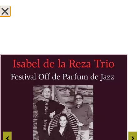
+33 (0)4 90 36 52 20
Français
RÉSERVEZ EN
LIGNE