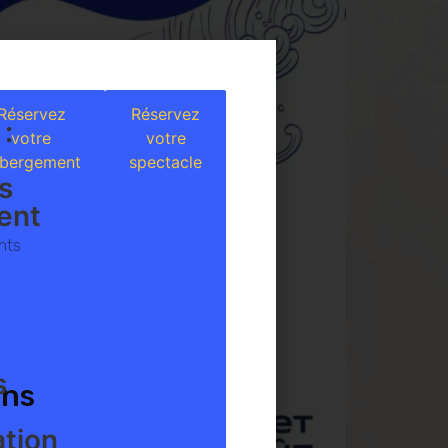
Réservez
Réservez
 :
votre
votre
bergement
spectacle
s
ent
nts
s
ins
ation